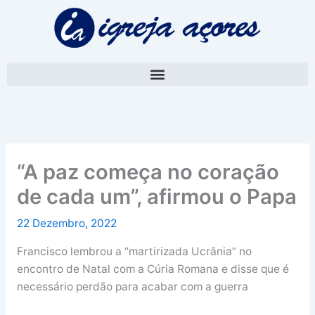
Skip
A
to
r
content
q
u
i
v
o
“A paz começa no coração
de cada um”, afirmou o Papa
22 Dezembro, 2022
Francisco lembrou a “martirizada Ucrânia” no
encontro de Natal com a Cúria Romana e disse que é
necessário perdão para acabar com a guerra