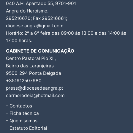
040 A.H, Apartado 55, 9701-901
Angra do Heroísmo.
295216670; Fax 295216661;
diocese.angra@gmail.com
Horário: 2ª a 6ª feira das 09:00 às 13:00 e das 14:00 às
17:00 horas.
GABINETE DE COMUNICAÇÃO
Centro Pastoral Pio XII,
Bairro das Laranjeiras
9500-294 Ponta Delgada
+351912507980
press@diocesedeangra.pt
carmorodeia@hotmail.com
– Contactos
– Ficha técnica
– Quem somos
– Estatuto Editorial