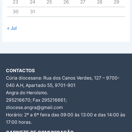
23
24
25
26
27
28
29
30
31
« Jul
CONTACTOS
Cúria diocesana: Rua dos Canos Verdes, 127 – 9700-
040 A.H, Apartado 55, 9701-901
Angra do Heroísmo.
295216670; Fax 295216661;
diocese.angra@gmail.com
Horário: 2ª a 6ª feira das 09:00 às 13:00 e das 14:00 às
17:00 horas.