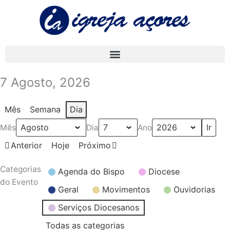
Skip
to
content
7 Agosto, 2026
Mês
Semana
Dia
Mês
Dia
Ano
Anterior
Hoje
Próximo
Categorias
Agenda do Bispo
Diocese
do Evento
Geral
Movimentos
Ouvidorias
Serviços Diocesanos
Todas as categorias