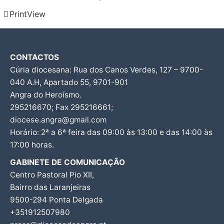
Print
View
CONTACTOS
Cúria diocesana: Rua dos Canos Verdes, 127 – 9700-
040 A.H, Apartado 55, 9701-901
Angra do Heroísmo.
295216670; Fax 295216661;
diocese.angra@gmail.com
Horário: 2ª a 6ª feira das 09:00 às 13:00 e das 14:00 às
17:00 horas.
GABINETE DE COMUNICAÇÃO
Centro Pastoral Pio XII,
Bairro das Laranjeiras
9500-294 Ponta Delgada
+351912507980