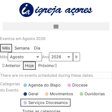
Skip
to
content
Eventos em Agosto 2026
Mês
Semana
Dia
Mês
Ano
Anterior
Hoje
Próximo
There are no events scheduled during these dates.
Categorias
Agenda do Bispo
Diocese
do Evento
Geral
Movimentos
Ouvidorias
Serviços Diocesanos
Todas as categorias