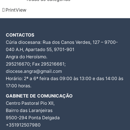
Print
View
CONTACTOS
Cúria diocesana: Rua dos Canos Verdes, 127 – 9700-
040 A.H, Apartado 55, 9701-901
Angra do Heroísmo.
295216670; Fax 295216661;
diocese.angra@gmail.com
Horário: 2ª a 6ª feira das 09:00 às 13:00 e das 14:00 às
17:00 horas.
GABINETE DE COMUNICAÇÃO
Centro Pastoral Pio XII,
Bairro das Laranjeiras
9500-294 Ponta Delgada
+351912507980