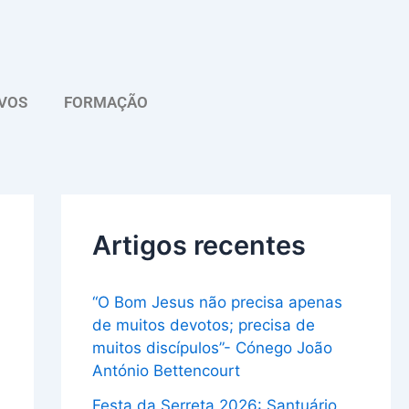
A
r
q
VOS
FORMAÇÃO
u
i
v
o
Artigos recentes
“O Bom Jesus não precisa apenas
de muitos devotos; precisa de
muitos discípulos”- Cónego João
António Bettencourt
Festa da Serreta 2026: Santuário