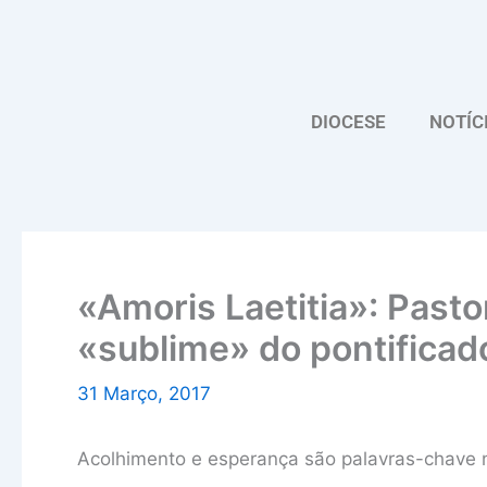
Skip
to
content
DIOCESE
NOTÍC
«Amoris Laetitia»: Pasto
«sublime» do pontificad
31 Março, 2017
Acolhimento e esperança são palavras-chave n