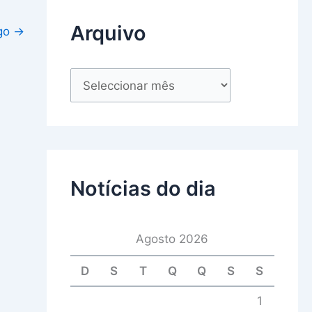
Arquivo
igo
→
Notícias do dia
Agosto 2026
D
S
T
Q
Q
S
S
1