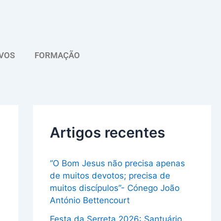
A
r
q
VOS
FORMAÇÃO
u
i
v
o
Artigos recentes
“O Bom Jesus não precisa apenas
de muitos devotos; precisa de
muitos discípulos”- Cónego João
António Bettencourt
Festa da Serreta 2026: Santuário