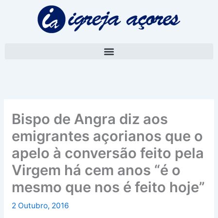
Skip
A
to
r
content
q
u
i
v
o
Bispo de Angra diz aos
emigrantes açorianos que o
apelo à conversão feito pela
Virgem há cem anos “é o
mesmo que nos é feito hoje”
2 Outubro, 2016