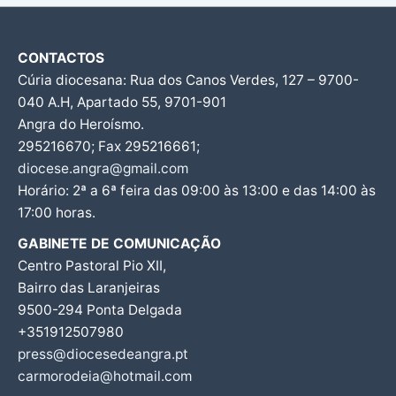
CONTACTOS
Cúria diocesana: Rua dos Canos Verdes, 127 – 9700-
040 A.H, Apartado 55, 9701-901
Angra do Heroísmo.
295216670; Fax 295216661;
diocese.angra@gmail.com
Horário: 2ª a 6ª feira das 09:00 às 13:00 e das 14:00 às
17:00 horas.
GABINETE DE COMUNICAÇÃO
Centro Pastoral Pio XII,
Bairro das Laranjeiras
9500-294 Ponta Delgada
+351912507980
press@diocesedeangra.pt
carmorodeia@hotmail.com