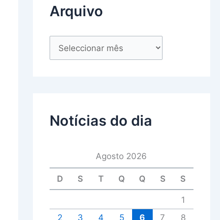
Arquivo
Notícias do dia
Agosto 2026
D
S
T
Q
Q
S
S
1
2
3
4
5
6
7
8