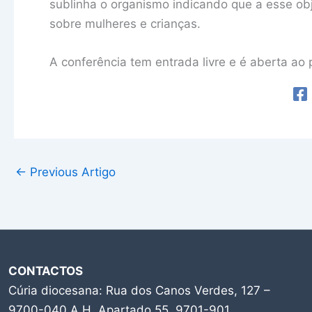
sublinha o organismo indicando que a esse obj
sobre mulheres e crianças.
A conferência tem entrada livre e é aberta ao 
←
Previous Artigo
CONTACTOS
Cúria diocesana: Rua dos Canos Verdes, 127 –
9700-040 A.H, Apartado 55, 9701-901