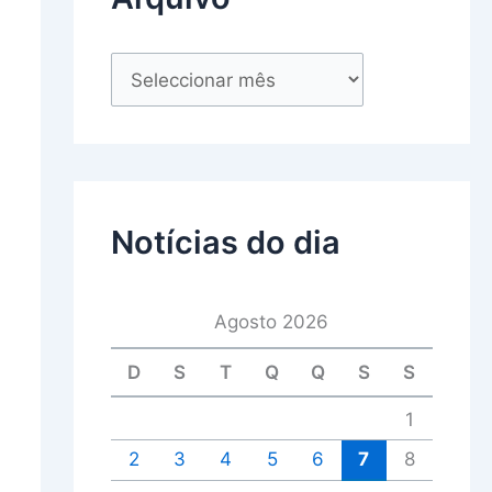
Notícias do dia
Agosto 2026
D
S
T
Q
Q
S
S
1
2
3
4
5
6
7
8