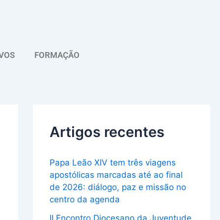
A
r
q
VOS
FORMAÇÃO
u
i
v
o
Artigos recentes
Papa Leão XIV tem três viagens
apostólicas marcadas até ao final
de 2026: diálogo, paz e missão no
centro da agenda
II Encontro Diocesano da Juventude