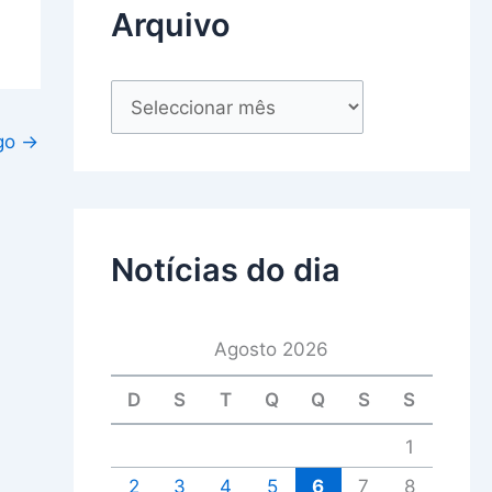
Arquivo
igo
→
Notícias do dia
Agosto 2026
D
S
T
Q
Q
S
S
1
2
3
4
5
6
7
8