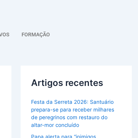
A
r
q
VOS
FORMAÇÃO
u
i
v
o
Artigos recentes
Festa da Serreta 2026: Santuário
prepara-se para receber milhares
de peregrinos com restauro do
altar-mor concluído
Papa alerta para “inimigos