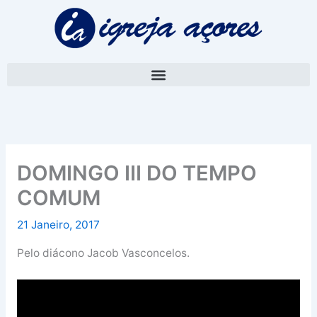
Skip
A
to
r
content
q
u
i
v
o
DOMINGO III DO TEMPO
COMUM
21 Janeiro, 2017
Pelo diácono Jacob Vasconcelos.