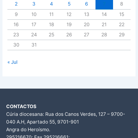
2
3
4
5
6
7
8
9
10
11
12
13
14
15
16
17
18
19
20
21
22
23
24
25
26
27
28
29
30
31
« Jul
CONTACTOS
Cúria diocesana: Rua dos Canos Verdes, 127 – 9700-
040 A.H, Apartado 55, 9701-901
Angra do Heroísmo.
295216670; Fax 295216661;