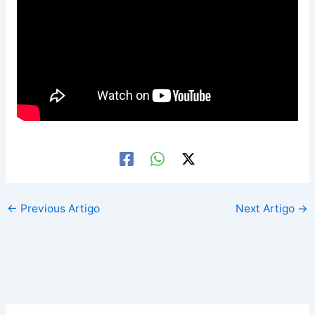
←
Previous Artigo
Next Artigo
→