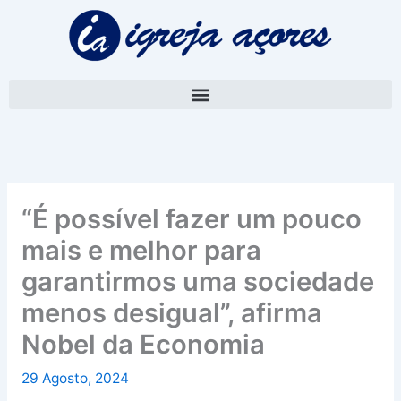
Skip
A
to
r
content
q
u
i
v
o
“É possível fazer um pouco
mais e melhor para
garantirmos uma sociedade
menos desigual”, afirma
Nobel da Economia
29 Agosto, 2024