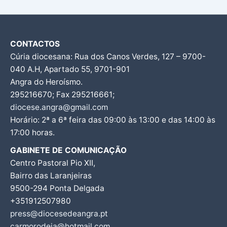
CONTACTOS
Cúria diocesana: Rua dos Canos Verdes, 127 – 9700-
040 A.H, Apartado 55, 9701-901
Angra do Heroísmo.
295216670; Fax 295216661;
diocese.angra@gmail.com
Horário: 2ª a 6ª feira das 09:00 às 13:00 e das 14:00 às
17:00 horas.
GABINETE DE COMUNICAÇÃO
Centro Pastoral Pio XII,
Bairro das Laranjeiras
9500-294 Ponta Delgada
+351912507980
press@diocesedeangra.pt
carmorodeia@hotmail.com