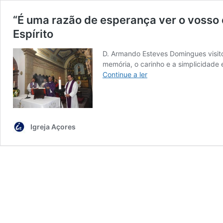
“É uma razão de esperança ver o vosso 
Espírito
D. Armando Esteves Domingues visito
memória, o carinho e a simplicidade 
“É
Continue a ler
uma
razão
de
esperança
ver
Igreja Açores
o
vosso
compromisso
comunitário”
referiu
o
bispo
de
Angra