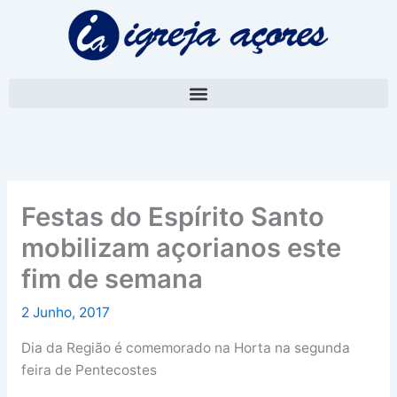
Skip
A
to
r
content
q
u
i
v
o
Festas do Espírito Santo
mobilizam açorianos este
fim de semana
2 Junho, 2017
Dia da Região é comemorado na Horta na segunda
feira de Pentecostes