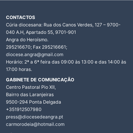
CONTACTOS
Cúria diocesana: Rua dos Canos Verdes, 127 – 9700-
040 A.H, Apartado 55, 9701-901
Angra do Heroísmo.
295216670; Fax 295216661;
diocese.angra@gmail.com
Horário: 2ª a 6ª feira das 09:00 às 13:00 e das 14:00 às
17:00 horas.
GABINETE DE COMUNICAÇÃO
Centro Pastoral Pio XII,
Bairro das Laranjeiras
9500-294 Ponta Delgada
+351912507980
press@diocesedeangra.pt
carmorodeia@hotmail.com