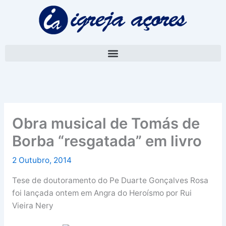
Skip
A
to
r
content
q
u
i
v
o
Obra musical de Tomás de
Borba “resgatada” em livro
2 Outubro, 2014
Tese de doutoramento do Pe Duarte Gonçalves Rosa
foi lançada ontem em Angra do Heroísmo por Rui
Vieira Nery