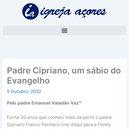
Skip
A
to
r
content
q
u
i
v
o
Padre Cipriano, um sábio do
Evangelho
5 Outubro, 2022
Pelo padre Emanuel Valadão Vaz*
Foi há 30 anos que conheci mais de perto o padre
Cipriano Franco Pacheco (irei daqui para a frente