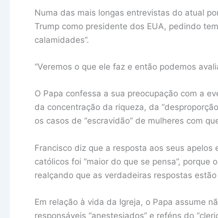
Numa das mais longas entrevistas do atual po
Trump como presidente dos EUA, pedindo temp
calamidades”.
“Veremos o que ele faz e então podemos avalia
O Papa confessa a sua preocupação com a eve
da concentração da riqueza, da “desproporçã
os casos de “escravidão” de mulheres com qu
Francisco diz que a resposta aos seus apelos e
católicos foi “maior do que se pensa”, porque 
realçando que as verdadeiras respostas estão
Em relação à vida da Igreja, o Papa assume nã
responsáveis “anestesiados” e reféns do “cleri