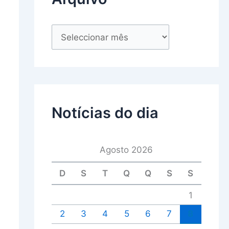
Notícias do dia
Agosto 2026
D
S
T
Q
Q
S
S
1
2
3
4
5
6
7
8