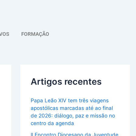
A
r
q
VOS
FORMAÇÃO
u
i
v
o
Artigos recentes
Papa Leão XIV tem três viagens
apostólicas marcadas até ao final
de 2026: diálogo, paz e missão no
centro da agenda
II Encontro Diocesano da Juventude