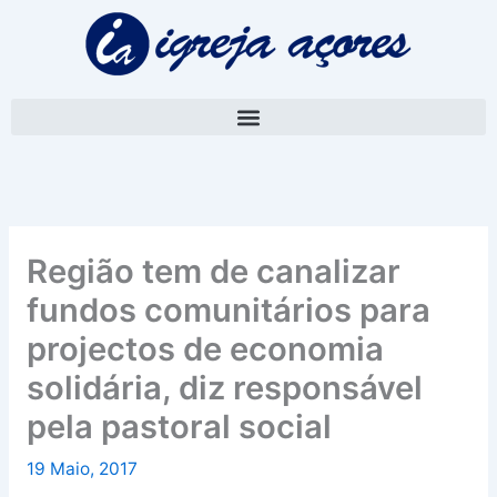
Skip
A
to
r
content
q
u
i
v
o
Região tem de canalizar
fundos comunitários para
projectos de economia
solidária, diz responsável
pela pastoral social
19 Maio, 2017