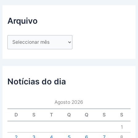
Arquivo
Notícias do dia
Agosto 2026
D
S
T
Q
Q
S
S
1
2
3
4
5
6
7
8