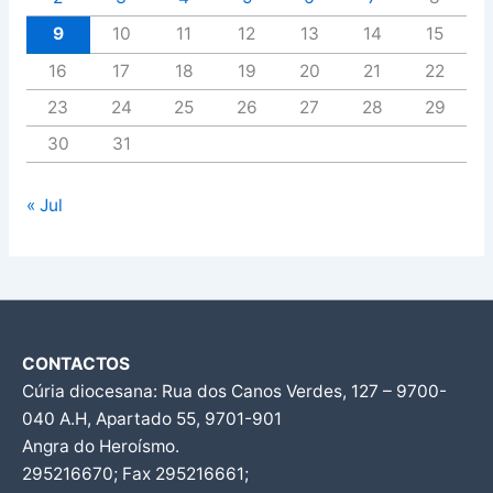
9
10
11
12
13
14
15
16
17
18
19
20
21
22
23
24
25
26
27
28
29
30
31
« Jul
CONTACTOS
Cúria diocesana: Rua dos Canos Verdes, 127 – 9700-
040 A.H, Apartado 55, 9701-901
Angra do Heroísmo.
295216670; Fax 295216661;