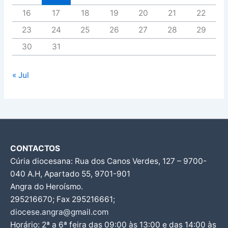
16
17
18
19
20
21
22
23
24
25
26
27
28
29
30
31
« Jul
CONTACTOS
Cúria diocesana: Rua dos Canos Verdes, 127 – 9700-
040 A.H, Apartado 55, 9701-901
Angra do Heroísmo.
295216670; Fax 295216661;
diocese.angra@gmail.com
Horário: 2ª a 6ª feira das 09:00 às 13:00 e das 14:00 às