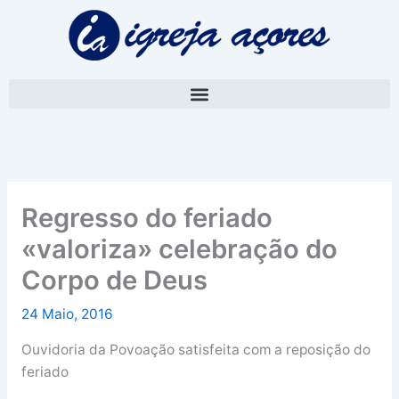
Skip
A
to
r
content
q
u
i
v
o
Regresso do feriado
«valoriza» celebração do
Corpo de Deus
24 Maio, 2016
Ouvidoria da Povoação satisfeita com a reposição do
feriado