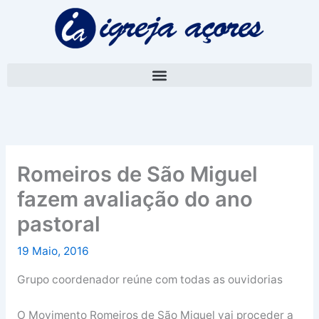
Skip
A
to
r
content
q
u
i
v
o
Romeiros de São Miguel
fazem avaliação do ano
pastoral
19 Maio, 2016
Grupo coordenador reúne com todas as ouvidorias
O Movimento Romeiros de São Miguel vai proceder a