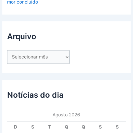
mor concluído
Arquivo
Notícias do dia
Agosto 2026
D
S
T
Q
Q
S
S