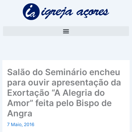
Skip
A
to
r
content
q
u
i
v
o
Salão do Seminário encheu
para ouvir apresentação da
Exortação “A Alegria do
Amor” feita pelo Bispo de
Angra
7 Maio, 2016