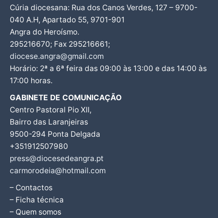
Cúria diocesana: Rua dos Canos Verdes, 127 – 9700-
040 A.H, Apartado 55, 9701-901
Angra do Heroísmo.
295216670; Fax 295216661;
diocese.angra@gmail.com
Horário: 2ª a 6ª feira das 09:00 às 13:00 e das 14:00 às
17:00 horas.
GABINETE DE COMUNICAÇÃO
Centro Pastoral Pio XII,
Bairro das Laranjeiras
9500-294 Ponta Delgada
+351912507980
press@diocesedeangra.pt
carmorodeia@hotmail.com
– Contactos
– Ficha técnica
– Quem somos