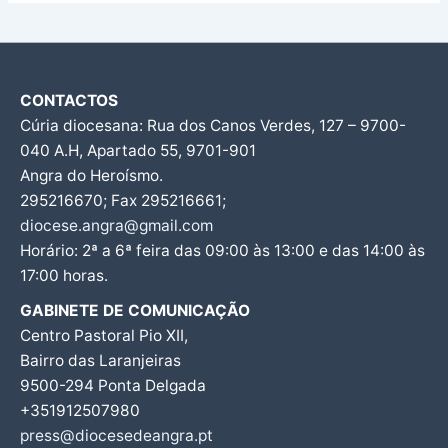
CONTACTOS
Cúria diocesana: Rua dos Canos Verdes, 127 – 9700-
040 A.H, Apartado 55, 9701-901
Angra do Heroísmo.
295216670; Fax 295216661;
diocese.angra@gmail.com
Horário: 2ª a 6ª feira das 09:00 às 13:00 e das 14:00 às
17:00 horas.
GABINETE DE COMUNICAÇÃO
Centro Pastoral Pio XII,
Bairro das Laranjeiras
9500-294 Ponta Delgada
+351912507980
press@diocesedeangra.pt