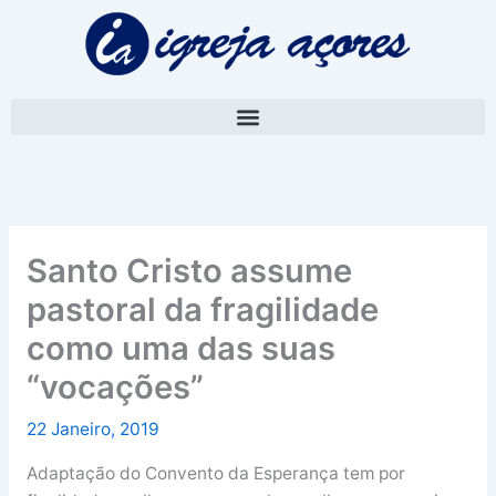
Skip
A
to
r
content
q
u
i
v
o
Santo Cristo assume
pastoral da fragilidade
como uma das suas
“vocações”
22 Janeiro, 2019
Adaptação do Convento da Esperança tem por