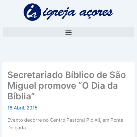
Skip
A
to
r
content
q
u
i
v
o
Secretariado Bíblico de São
Miguel promove “O Dia da
Bíblia”
16 Abril, 2015
Evento decorre no Centro Pastoral Pio XII, em Ponta
Delgada