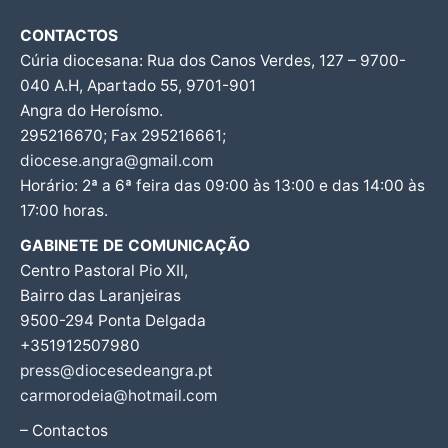
CONTACTOS
Cúria diocesana: Rua dos Canos Verdes, 127 – 9700-
040 A.H, Apartado 55, 9701-901
Angra do Heroísmo.
295216670; Fax 295216661;
diocese.angra@gmail.com
Horário: 2ª a 6ª feira das 09:00 às 13:00 e das 14:00 às
17:00 horas.
GABINETE DE COMUNICAÇÃO
Centro Pastoral Pio XII,
Bairro das Laranjeiras
9500-294 Ponta Delgada
+351912507980
press@diocesedeangra.pt
carmorodeia@hotmail.com
– Contactos