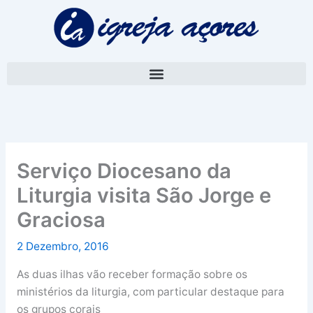
Skip
A
to
r
content
q
u
i
v
o
Serviço Diocesano da
Liturgia visita São Jorge e
Graciosa
2 Dezembro, 2016
As duas ilhas vão receber formação sobre os
ministérios da liturgia, com particular destaque para
os grupos corais