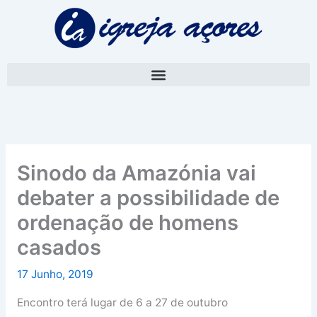
Skip
A
to
r
content
q
u
i
v
o
Sinodo da Amazónia vai
debater a possibilidade de
ordenação de homens
casados
17 Junho, 2019
Encontro terá lugar de 6 a 27 de outubro