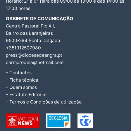
Horário: 2ª a 6ª feira das 09:00 às 13:00 e das 14:00 às
17:00 horas.
GABINETE DE COMUNICAÇÃO
Centro Pastoral Pio XII,
Bairro das Laranjeiras
9500-294 Ponta Delgada
+351912507980
press@diocesedeangra.pt
carmorodeia@hotmail.com
– Contactos
– Ficha técnica
– Quem somos
– Estatuto Editorial
– Termos e Condições de utilização