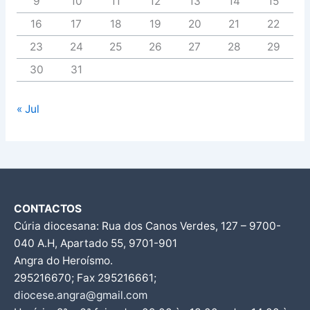
9
10
11
12
13
14
15
16
17
18
19
20
21
22
23
24
25
26
27
28
29
30
31
« Jul
CONTACTOS
Cúria diocesana: Rua dos Canos Verdes, 127 – 9700-
040 A.H, Apartado 55, 9701-901
Angra do Heroísmo.
295216670; Fax 295216661;
diocese.angra@gmail.com