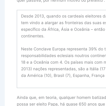
quer passiva, por nenhum motivo ou pretexto”.
Desde 2013, quando os cardeais eleitores d
tem vindo a alargar as fronteiras das suas
específico da África, Ásia e Oceânia – entã
continentes.
Neste Conclave Europa representa 39% do to
responsabilidades eclesiais noutros contine
18 e a Oceânia com 4. Os países mais com m
2013) nações representadas, são a Itália (1
da América (10), Brasil (7), Espanha, França 
Ainda que, em teoria, qualquer homem batizad
possa ser eleito Papa, há quase 650 anos que o