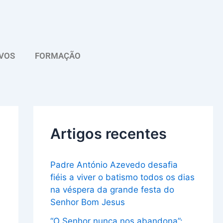
A
r
q
VOS
FORMAÇÃO
u
i
v
o
Artigos recentes
Padre António Azevedo desafia
fiéis a viver o batismo todos os dias
na véspera da grande festa do
Senhor Bom Jesus
“O Senhor nunca nos abandona”: