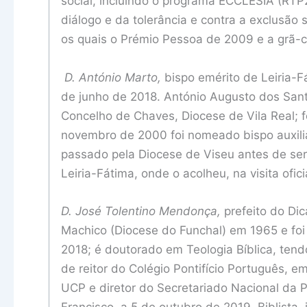
social, incluindo o programa ECCLESIA (RTP
diálogo e da tolerância e contra a exclusão 
os quais o Prémio Pessoa de 2009 e a grã-c
D. António Marto,
bispo emérito de Leiria-Fá
de junho de 2018. António Augusto dos San
Concelho de Chaves, Diocese de Vila Real;
novembro de 2000 foi nomeado bispo auxilia
passado pela Diocese de Viseu antes de ser
Leiria-Fátima, onde o acolheu, na visita of
D. José Tolentino Mendonça,
prefeito do Di
Machico (Diocese do Funchal) em 1965 e foi
2018; é doutorado em Teologia Bíblica, ten
de reitor do Colégio Pontifício Português, 
UCP e diretor do Secretariado Nacional da Pa
Francisco, a 5 de outubro de 2019. Biblista,