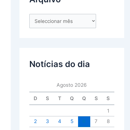
Notícias do dia
Agosto 2026
D
S
T
Q
Q
S
S
1
2
3
4
5
6
7
8