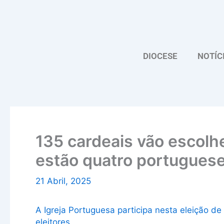
Skip
to
content
DIOCESE
NOTÍC
135 cardeais vão escolhe
estão quatro portugues
21 Abril, 2025
A Igreja Portuguesa participa nesta eleição d
eleitores