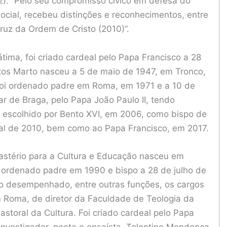
2). “Pelo seu compromisso cívico em defesa do
social, recebeu distinções e reconhecimentos, entre
ruz da Ordem de Cristo (2010)”.
tima, foi criado cardeal pelo Papa Francisco a 28
tos Marto nasceu a 5 de maio de 1947, em Tronco,
 foi ordenado padre em Roma, em 1971 e a 10 de
r de Braga, pelo Papa João Paulo II, tendo
 escolhido por Bento XVI, em 2006, como bispo de
icial de 2010, bem como ao Papa Francisco, em 2017.
castério para a Cultura e Educação nasceu em
 ordenado padre em 1990 e bispo a 28 de julho de
do desempenhado, entre outras funções, os cargos
em Roma, de diretor da Faculdade de Teologia da
storal da Cultura. Foi criado cardeal pelo Papa
 investigador, poeta e ensaísta, Tolentino Mendonça