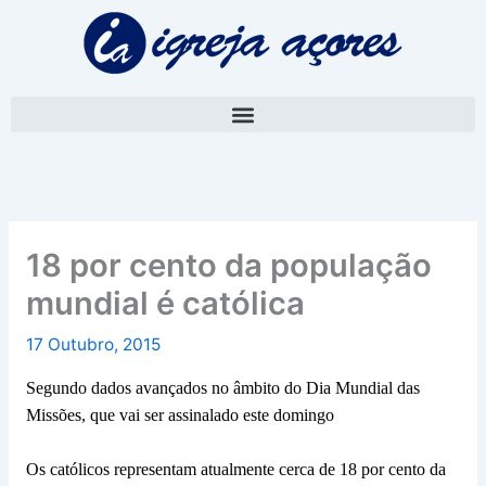
Skip
A
to
r
content
q
u
i
v
o
18 por cento da população
mundial é católica
17 Outubro, 2015
Segundo dados avançados no âmbito do Dia Mundial das
Missões, que vai ser assinalado este domingo
Os católicos representam atualmente cerca de 18 por cento da