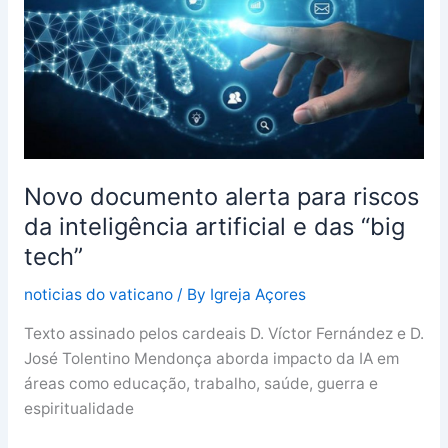
riscos
da
inteligência
artificial
e
das
“big
tech”
Novo documento alerta para riscos
da inteligência artificial e das “big
tech”
noticias do vaticano
/ By
Igreja Açores
Texto assinado pelos cardeais D. Víctor Fernández e D.
José Tolentino Mendonça aborda impacto da IA em
áreas como educação, trabalho, saúde, guerra e
espiritualidade