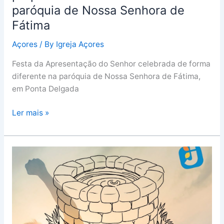
paróquia de Nossa Senhora de
Fátima
Açores
/ By
Igreja Açores
Festa da Apresentação do Senhor celebrada de forma
diferente na paróquia de Nossa Senhora de Fátima,
em Ponta Delgada
Ler mais »
Retiro
“esquema
zero”
para
40
jovens