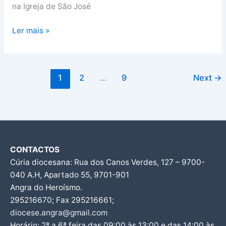
na Igreja de São José
Ler mais »
1
2
…
9
Next
→
CONTACTOS
Cúria diocesana: Rua dos Canos Verdes, 127 – 9700-
040 A.H, Apartado 55, 9701-901
Angra do Heroísmo.
295216670; Fax 295216661;
diocese.angra@gmail.com
Horário: 2ª a 6ª feira das 09:00 às 13:00 e das 14:00 às