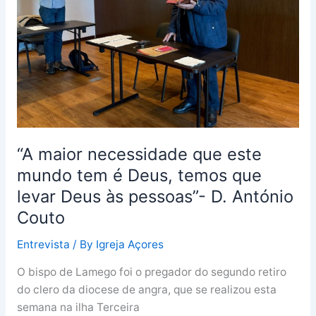
este
mundo
tem
é
Deus,
temos
que
levar
Deus
“A maior necessidade que este
às
mundo tem é Deus, temos que
pessoas”-
levar Deus às pessoas”- D. António
D.
Couto
António
Couto
Entrevista
/ By
Igreja Açores
O bispo de Lamego foi o pregador do segundo retiro
do clero da diocese de angra, que se realizou esta
semana na ilha Terceira