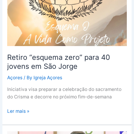
em
São
Jorge
Retiro “esquema zero” para 40
jovens em São Jorge
Açores
/ By
Igreja Açores
Iniciativa visa preparar a celebração do sacramento
do Crisma e decorre no próximo fim-de-semana
Ler mais »