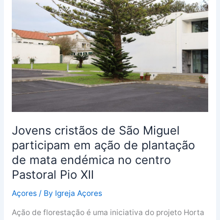
de
São
Miguel
participam
em
ação
de
plantação
de
mata
Jovens cristãos de São Miguel
endémica
participam em ação de plantação
no
de mata endémica no centro
centro
Pastoral
Pastoral Pio XII
Pio
Açores
/ By
Igreja Açores
XII
Ação de florestação é uma iniciativa do projeto Horta