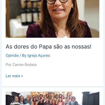
são
as
nossas!
As dores do Papa são as nossas!
Opinião
/ By
Igreja Açores
Por Carmo Rodeia
Ler mais »
Ilha
de