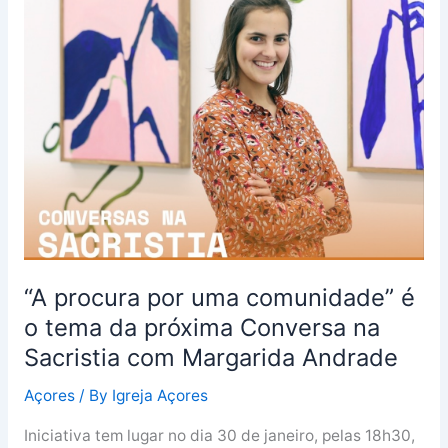
“A
procura
por
uma
comunidade”
é
o
tema
da
próxima
Conversa
na
“A procura por uma comunidade” é
Sacristia
o tema da próxima Conversa na
com
Margarida
Sacristia com Margarida Andrade
Andrade
Açores
/ By
Igreja Açores
Iniciativa tem lugar no dia 30 de janeiro, pelas 18h30,