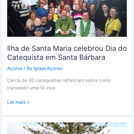
Santa
Maria
celebrou
Dia
do
Catequista
em
Ilha de Santa Maria celebrou Dia do
Santa
Catequista em Santa Bárbara
Bárbara
Açores
/ By
Igreja Açores
Cerca de 40 catequistas refletiram sobre como
transmitir uma fé viva
Ler mais »
Jovens
cristãos