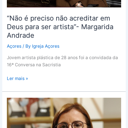
“Não é preciso não acreditar em
Deus para ser artista”- Margarida
Andrade
Açores
/ By
Igreja Açores
Jovem artista plástica de 28 anos foi a convidada da
16ª Conversa na Sacristia
Ler mais »
As
dores
do
Papa