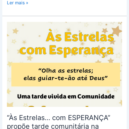
Ler mais »
“Às
Estrelas…
com
ESPERANÇA”
propõe
tarde
comunitária
na
paróquia
de
Nossa
Senhora
de
“Às Estrelas… com ESPERANÇA”
Fátima
propõe tarde comunitária na