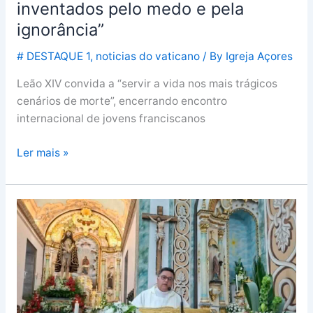
inventados pelo medo e pela
ignorância”
# DESTAQUE 1
,
noticias do vaticano
/ By
Igreja Açores
Leão XIV convida a “servir a vida nos mais trágicos
cenários de morte”, encerrando encontro
internacional de jovens franciscanos
Ler mais »
Padre
António
Azevedo
desafia
fiéis
a
viver