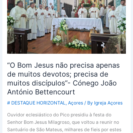
apenas
de
muitos
devotos;
precisa
de
muitos
discípulos”-
“O Bom Jesus não precisa apenas
Cónego
João
de muitos devotos; precisa de
António
muitos discípulos”- Cónego João
Bettencourt
António Bettencourt
# DESTAQUE HORIZONTAL
,
Açores
/ By
Igreja Açores
Ouvidor eclesiástico do Pico presidiu à festa do
Senhor Bom Jesus Milagroso, que voltou a reunir no
Santuário de São Mateus, milhares de fieis por estes