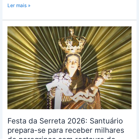
Ler mais »
Festa
da
Serreta
2026:
Santuário
prepara-
se
para
receber
milhares
de
peregrinos
Festa da Serreta 2026: Santuário
com
prepara-se para receber milhares
restauro
do