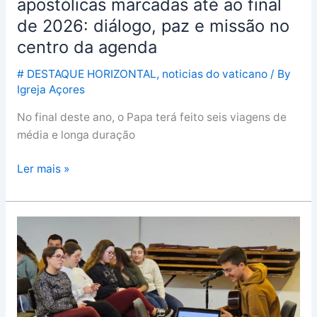
apostólicas marcadas até ao final
diálogo,
de 2026: diálogo, paz e missão no
paz
e
centro da agenda
missão
# DESTAQUE HORIZONTAL
,
noticias do vaticano
/ By
no
Igreja Açores
centro
da
No final deste ano, o Papa terá feito seis viagens de
agenda
média e longa duração
Ler mais »
II
Encontro
Diocesano
da
Juventude
reúne