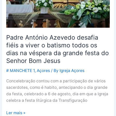
o
batismo
todos
os
dias
Padre António Azevedo desafia
na
fiéis a viver o batismo todos os
véspera
da
dias na véspera da grande festa do
grande
Senhor Bom Jesus
festa
# MANCHETE 1
,
Açores
/ By
Igreja Açores
do
Senhor
Concelebração contou com a participação de vários
Bom
sacerdotes, como é habito, antecipando o dia grande
Jesus
da festa, celebrado a 6 de agosto, dia em que a Igreja
celebra a festa litúrgica da Transfiguração
Ler mais »