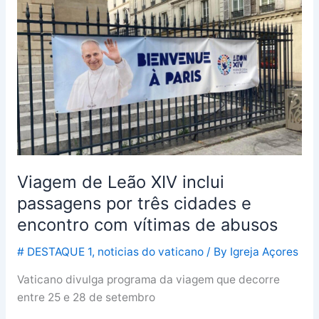
Viagem
de
Leão
XIV
inclui
passagens
por
três
cidades
e
Viagem de Leão XIV inclui
encontro
com
passagens por três cidades e
vítimas
encontro com vítimas de abusos
de
# DESTAQUE 1
,
noticias do vaticano
/ By
Igreja Açores
abusos
Vaticano divulga programa da viagem que decorre
entre 25 e 28 de setembro