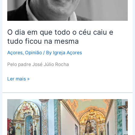
e
tudo
ficou
na
O dia em que todo o céu caiu e
mesma
tudo ficou na mesma
Açores
,
Opinião
/ By
Igreja Açores
Pelo padre José Júlio Rocha
Ler mais »
“O
Bom
Jesus
não
precisa