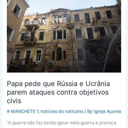
pede
que
Rússia
e
Ucrânia
parem
ataques
contra
objetivos
civis
Papa pede que Rússia e Ucrânia
parem ataques contra objetivos
civis
# MANCHETE 1
,
noticias do vaticano
/ By
Igreja Açores
“A guerra não faz senão gerar mais guerra e provoca