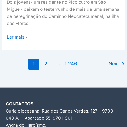
Dois jovens- um residente no Pico outro em São
Miguel- deixam o testemunho de mais de uma semana
de peregrinação do Caminho Neocatecumenal, na ilha
das Flores
Ler mais »
1
2
…
1.246
Next
→
CONTACTOS
Cúria diocesana: Rua dos Canos Verdes, 127 – 9700-
040 A.H, Apartado 55, 9701-901
Angra do Heroísmo.