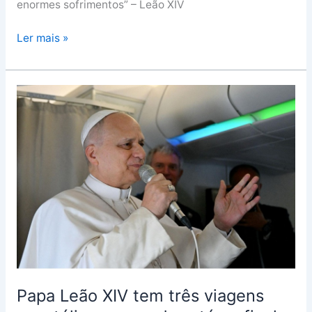
enormes sofrimentos” – Leão XIV
Ler mais »
Papa
Leão
XIV
tem
três
viagens
apostólicas
marcadas
até
ao
final
de
Papa Leão XIV tem três viagens
2026: