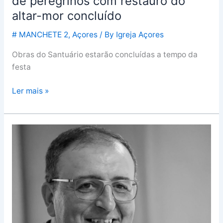
de peregrinos com restauro do
altar-
altar-mor concluído
mor
# MANCHETE 2
,
Açores
/ By
Igreja Açores
concluído
Obras do Santuário estarão concluídas a tempo da
festa
Ler mais »
O
dia
em
que
todo
o
céu
caiu