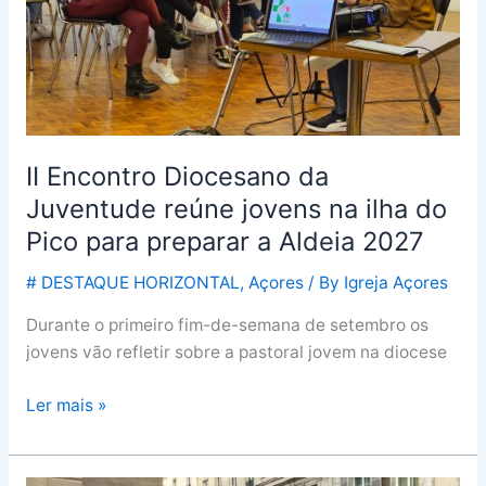
jovens
na
ilha
do
Pico
para
II Encontro Diocesano da
preparar
Juventude reúne jovens na ilha do
a
Pico para preparar a Aldeia 2027
Aldeia
2027
# DESTAQUE HORIZONTAL
,
Açores
/ By
Igreja Açores
Durante o primeiro fim-de-semana de setembro os
jovens vão refletir sobre a pastoral jovem na diocese
Ler mais »