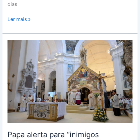
dias
Ler mais »
Papa
alerta
para
“inimigos
inventados
pelo
medo
e
pela
ignorância”
Papa alerta para “inimigos