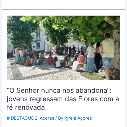
“O
Senhor
nunca
nos
abandona”:
jovens
regressam
das
Flores
com
“O Senhor nunca nos abandona”:
a
fé
jovens regressam das Flores com a
renovada
fé renovada
# DESTAQUE 2
,
Açores
/ By
Igreja Açores