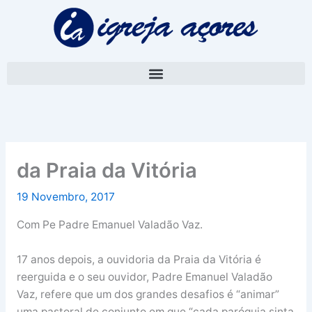
Skip
A
to
r
content
q
u
i
v
o
da Praia da Vitória
19 Novembro, 2017
Com Pe Padre Emanuel Valadão Vaz.
17 anos depois, a ouvidoria da Praia da Vitória é
reerguida e o seu ouvidor, Padre Emanuel Valadão
Vaz, refere que um dos grandes desafios é “animar”
uma pastoral de conjunto em que “cada paróquia sinta