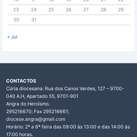
23
24
25
26
27
28
29
30
31
« Jul
CONTACTOS
Cúria diocesana: Rua dos Canos Verdes, 127 – 9700-
040 A.H, Apartado 55, 9701-901
Angra do Heroísmo.
295216670; Fax 295216661;
diocese.angra@gmail.com
Horário: 2ª a 6ª feira das 09:00 às 13:00 e das 14:00 às
17:00 horas.