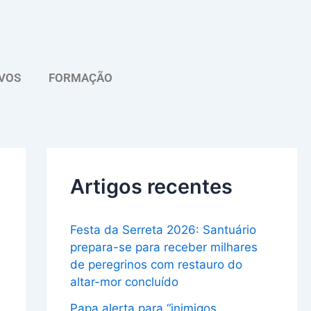
A
r
q
VOS
FORMAÇÃO
u
i
v
o
Artigos recentes
Festa da Serreta 2026: Santuário
prepara-se para receber milhares
de peregrinos com restauro do
altar-mor concluído
Papa alerta para “inimigos