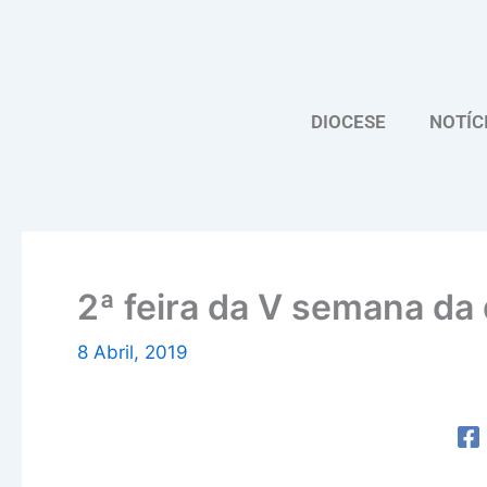
Skip
to
content
DIOCESE
NOTÍC
2ª feira da V semana d
8 Abril, 2019