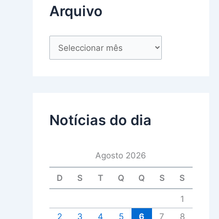
Arquivo
Notícias do dia
Agosto 2026
D
S
T
Q
Q
S
S
1
2
3
4
5
6
7
8