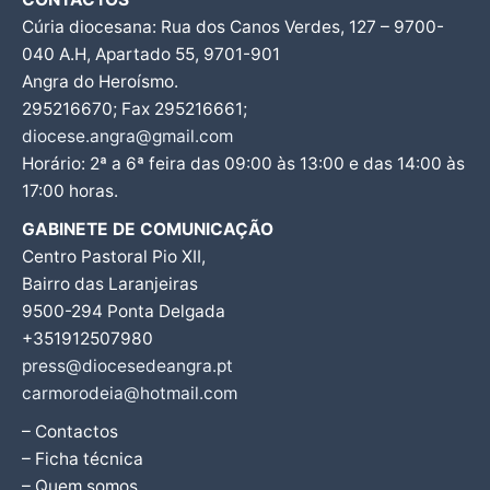
Cúria diocesana: Rua dos Canos Verdes, 127 – 9700-
040 A.H, Apartado 55, 9701-901
Angra do Heroísmo.
295216670; Fax 295216661;
diocese.angra@gmail.com
Horário: 2ª a 6ª feira das 09:00 às 13:00 e das 14:00 às
17:00 horas.
GABINETE DE COMUNICAÇÃO
Centro Pastoral Pio XII,
Bairro das Laranjeiras
9500-294 Ponta Delgada
+351912507980
press@diocesedeangra.pt
carmorodeia@hotmail.com
– Contactos
– Ficha técnica
– Quem somos