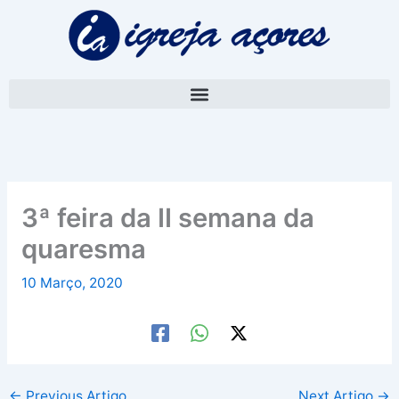
Skip
A
to
r
content
q
u
i
v
o
3ª feira da II semana da
quaresma
10 Março, 2020
←
Previous Artigo
Next Artigo
→