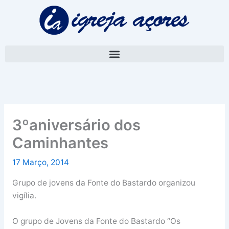
Skip
A
to
r
content
q
u
i
v
o
3ºaniversário dos
Caminhantes
17 Março, 2014
Grupo de jovens da Fonte do Bastardo organizou
vigília.
O grupo de Jovens da Fonte do Bastardo “Os