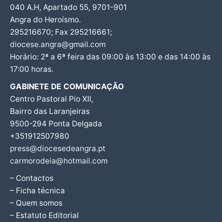
040 A.H, Apartado 55, 9701-901
Angra do Heroísmo.
295216670; Fax 295216661;
diocese.angra@gmail.com
Horário: 2ª a 6ª feira das 09:00 às 13:00 e das 14:00 às
17:00 horas.
GABINETE DE COMUNICAÇÃO
Centro Pastoral Pio XII,
Bairro das Laranjeiras
9500-294 Ponta Delgada
+351912507980
press@diocesedeangra.pt
carmorodeia@hotmail.com
– Contactos
– Ficha técnica
– Quem somos
– Estatuto Editorial