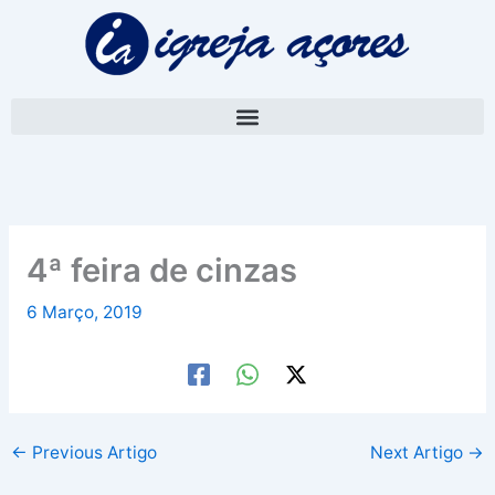
Skip
A
to
r
content
q
u
i
v
o
4ª feira de cinzas
6 Março, 2019
←
Previous Artigo
Next Artigo
→