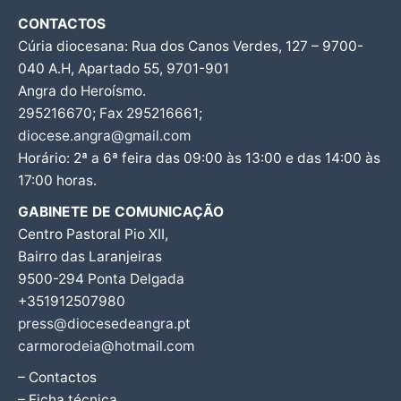
CONTACTOS
Cúria diocesana: Rua dos Canos Verdes, 127 – 9700-
040 A.H, Apartado 55, 9701-901
Angra do Heroísmo.
295216670; Fax 295216661;
diocese.angra@gmail.com
Horário: 2ª a 6ª feira das 09:00 às 13:00 e das 14:00 às
17:00 horas.
GABINETE DE COMUNICAÇÃO
Centro Pastoral Pio XII,
Bairro das Laranjeiras
9500-294 Ponta Delgada
+351912507980
press@diocesedeangra.pt
carmorodeia@hotmail.com
– Contactos
– Ficha técnica