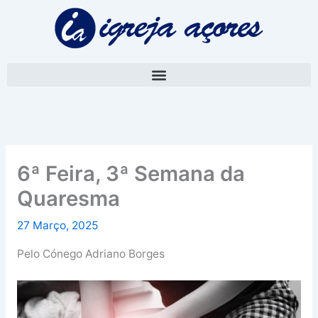
Skip
A
to
r
content
q
u
i
v
o
6ª Feira, 3ª Semana da
Quaresma
27 Março, 2025
Pelo Cónego Adriano Borges