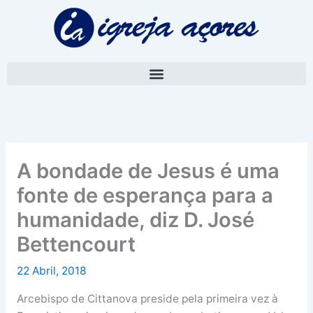
Skip
A
to
r
content
q
u
i
v
o
A bondade de Jesus é uma
fonte de esperança para a
humanidade, diz D. José
Bettencourt
22 Abril, 2018
Arcebispo de Cittanova preside pela primeira vez à