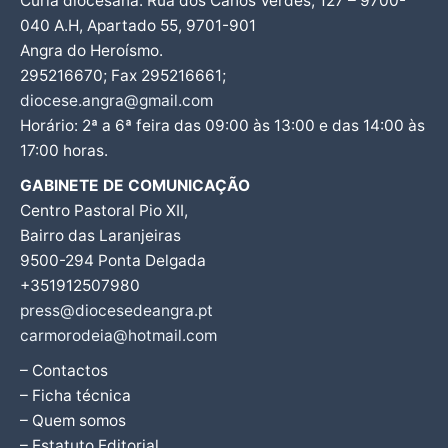
Cúria diocesana: Rua dos Canos Verdes, 127 – 9700-
040 A.H, Apartado 55, 9701-901
Angra do Heroísmo.
295216670; Fax 295216661;
diocese.angra@gmail.com
Horário: 2ª a 6ª feira das 09:00 às 13:00 e das 14:00 às
17:00 horas.
GABINETE DE COMUNICAÇÃO
Centro Pastoral Pio XII,
Bairro das Laranjeiras
9500-294 Ponta Delgada
+351912507980
press@diocesedeangra.pt
carmorodeia@hotmail.com
– Contactos
– Ficha técnica
– Quem somos
– Estatuto Editorial