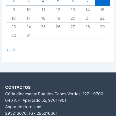
2
3
4
5
6
7
8
9
10
11
12
13
14
15
16
17
18
19
20
21
22
23
24
25
26
27
28
29
30
31
« Jul
CONTACTOS
Cúria diocesana: Rua dos Canos Verdes, 127 – 9700-
040 A.H, Apartado 55, 9701-901
Angra do Heroísmo.
295216670; Fax 295216661;