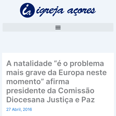
Skip
A
to
r
content
q
u
i
v
o
A natalidade “é o problema
mais grave da Europa neste
momento” afirma
presidente da Comissão
Diocesana Justiça e Paz
27 Abril, 2016