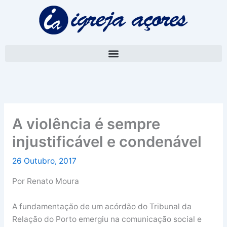
Skip
A
to
r
content
q
u
i
v
o
A violência é sempre
injustificável e condenável
26 Outubro, 2017
Por Renato Moura
A fundamentação de um acórdão do Tribunal da
Relação do Porto emergiu na comunicação social e