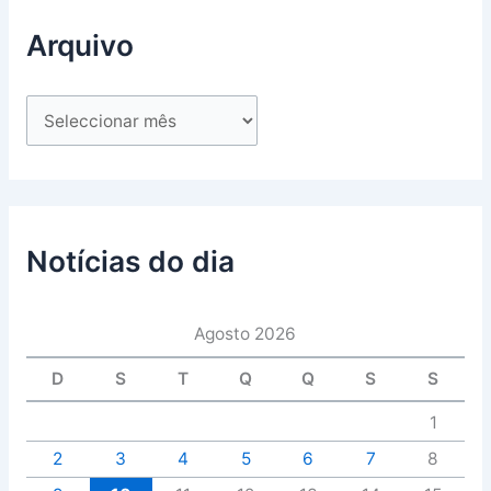
Arquivo
Notícias do dia
Agosto 2026
D
S
T
Q
Q
S
S
1
2
3
4
5
6
7
8