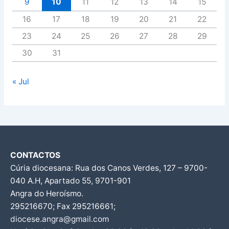
9
10
11
12
13
14
15
16
17
18
19
20
21
22
23
24
25
26
27
28
29
30
31
« Jul
CONTACTOS
Cúria diocesana: Rua dos Canos Verdes, 127 – 9700-
040 A.H, Apartado 55, 9701-901
Angra do Heroísmo.
295216670; Fax 295216661;
diocese.angra@gmail.com