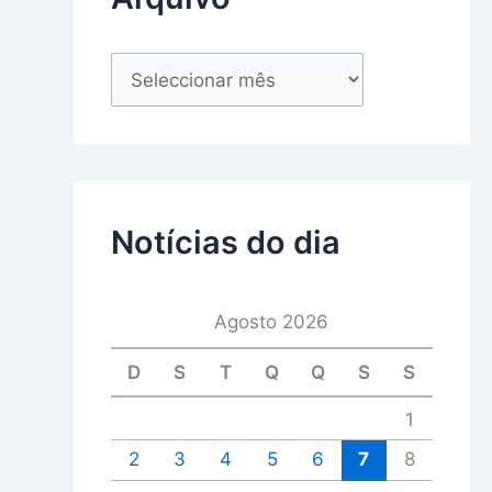
Notícias do dia
Agosto 2026
D
S
T
Q
Q
S
S
1
2
3
4
5
6
7
8