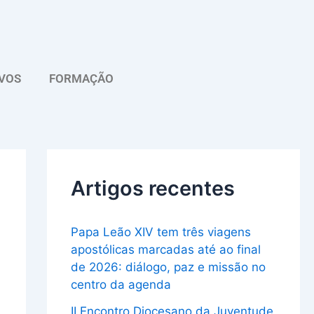
A
r
q
VOS
FORMAÇÃO
u
i
v
o
Artigos recentes
Papa Leão XIV tem três viagens
apostólicas marcadas até ao final
de 2026: diálogo, paz e missão no
centro da agenda
II Encontro Diocesano da Juventude