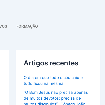
A
r
q
VOS
FORMAÇÃO
u
i
v
o
Artigos recentes
O dia em que todo o céu caiu e
tudo ficou na mesma
“O Bom Jesus não precisa apenas
de muitos devotos; precisa de
muitos discípulos”- Cónego João