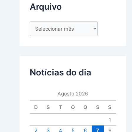
Arquivo
Notícias do dia
Agosto 2026
D
S
T
Q
Q
S
S
1
2
3
4
5
6
7
8