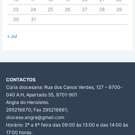
23
24
25
26
27
28
29
30
31
« Jul
CONTACTOS
Cúria diocesana: Rua dos Canos Verdes, 127 – 9700-
040 A.H, Apartado 55, 9701-901
Angra do Heroísmo.
295216670; Fax 295216661;
diocese.angra@gmail.com
Horário: 2ª a 6ª feira das 09:00 às 13:00 e das 14:00 às
17:00 horas.