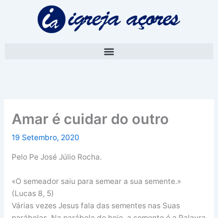
Skip
A
to
r
content
q
u
i
v
o
Amar é cuidar do outro
19 Setembro, 2020
Pelo Pe José Júlio Rocha.
«O semeador saiu para semear a sua semente.»
(Lucas 8, 5)
Várias vezes Jesus fala das sementes nas Suas
parábolas. Na parábola de hoje, a semente é a Palavra