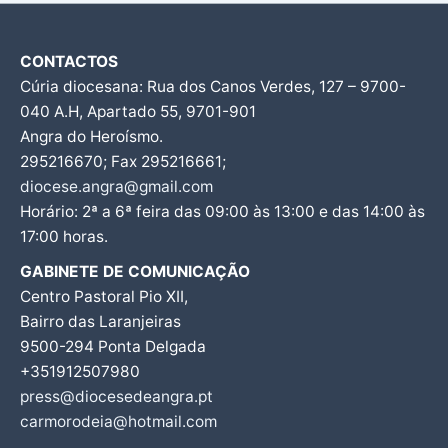
CONTACTOS
Cúria diocesana: Rua dos Canos Verdes, 127 – 9700-
040 A.H, Apartado 55, 9701-901
Angra do Heroísmo.
295216670; Fax 295216661;
diocese.angra@gmail.com
Horário: 2ª a 6ª feira das 09:00 às 13:00 e das 14:00 às
17:00 horas.
GABINETE DE COMUNICAÇÃO
Centro Pastoral Pio XII,
Bairro das Laranjeiras
9500-294 Ponta Delgada
+351912507980
press@diocesedeangra.pt
carmorodeia@hotmail.com