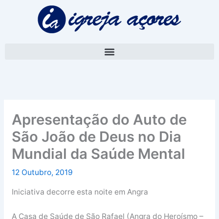
Skip
A
to
r
content
q
u
i
v
o
Apresentação do Auto de
São João de Deus no Dia
Mundial da Saúde Mental
12 Outubro, 2019
Iniciativa decorre esta noite em Angra
A Casa de Saúde de São Rafael (Angra do Heroísmo –