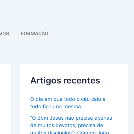
A
r
q
VOS
FORMAÇÃO
u
i
v
o
Artigos recentes
O dia em que todo o céu caiu e
tudo ficou na mesma
“O Bom Jesus não precisa apenas
de muitos devotos; precisa de
muitos discípulos”- Cónego João