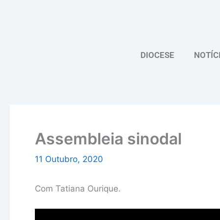
Skip
to
content
DIOCESE
NOTÍC
Assembleia sinodal
11 Outubro, 2020
Com Tatiana Ourique.