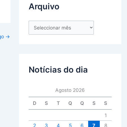
Arquivo
igo
→
Notícias do dia
Agosto 2026
D
S
T
Q
Q
S
S
1
2
3
4
5
6
7
8