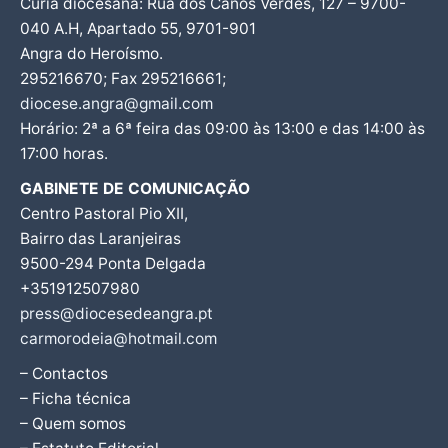
Cúria diocesana: Rua dos Canos Verdes, 127 – 9700-
040 A.H, Apartado 55, 9701-901
Angra do Heroísmo.
295216670; Fax 295216661;
diocese.angra@gmail.com
Horário: 2ª a 6ª feira das 09:00 às 13:00 e das 14:00 às
17:00 horas.
GABINETE DE COMUNICAÇÃO
Centro Pastoral Pio XII,
Bairro das Laranjeiras
9500-294 Ponta Delgada
+351912507980
press@diocesedeangra.pt
carmorodeia@hotmail.com
– Contactos
– Ficha técnica
– Quem somos