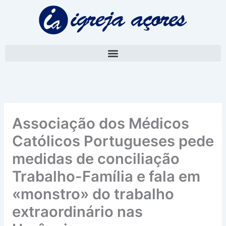
Skip
A
to
r
content
q
u
i
v
o
Associação dos Médicos
Católicos Portugueses pede
medidas de conciliação
Trabalho-Família e fala em
«monstro» do trabalho
extraordinário nas