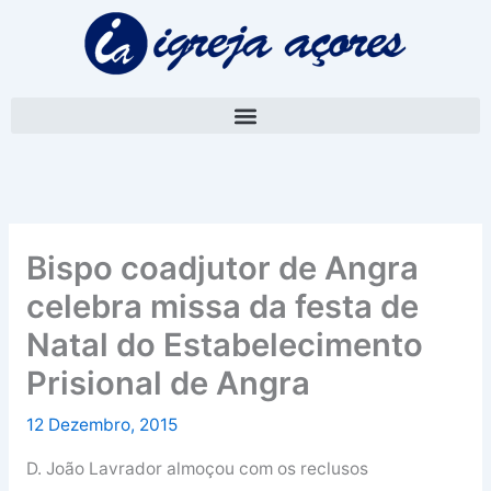
Skip
A
to
r
content
q
u
i
v
o
Bispo coadjutor de Angra
celebra missa da festa de
Natal do Estabelecimento
Prisional de Angra
12 Dezembro, 2015
D. João Lavrador almoçou com os reclusos