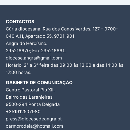
CONTACTOS
Cúria diocesana: Rua dos Canos Verdes, 127 – 9700-
040 A.H, Apartado 55, 9701-901
Angra do Heroísmo.
295216670; Fax 295216661;
diocese.angra@gmail.com
Horário: 2ª a 6ª feira das 09:00 às 13:00 e das 14:00 às
17:00 horas.
GABINETE DE COMUNICAÇÃO
Centro Pastoral Pio XII,
Bairro das Laranjeiras
9500-294 Ponta Delgada
+351912507980
press@diocesedeangra.pt
carmorodeia@hotmail.com