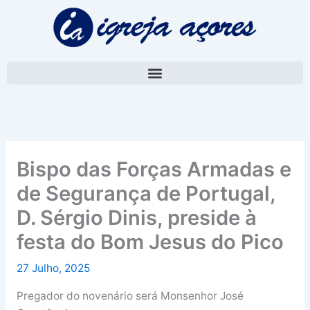
Skip
A
to
r
content
q
u
i
v
o
Bispo das Forças Armadas e
de Segurança de Portugal,
D. Sérgio Dinis, preside à
festa do Bom Jesus do Pico
27 Julho, 2025
Pregador do novenário será Monsenhor José