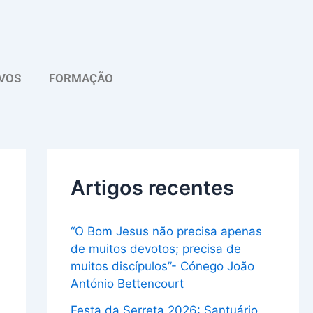
A
r
q
VOS
FORMAÇÃO
u
i
v
o
Artigos recentes
“O Bom Jesus não precisa apenas
de muitos devotos; precisa de
muitos discípulos”- Cónego João
António Bettencourt
Festa da Serreta 2026: Santuário