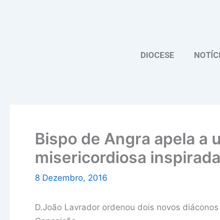
Skip
to
content
DIOCESE
NOTÍC
Bispo de Angra apela a u
misericordiosa inspirad
8 Dezembro, 2016
D.João Lavrador ordenou dois novos diáconos