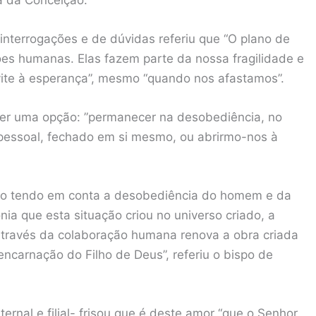
interrogações e de dúvidas referiu que “O plano de
ões humanas. Elas fazem parte da nossa fragilidade e
vite à esperança”, mesmo “quando nos afastamos”.
zer uma opção: ”permanecer na desobediência, no
 pessoal, fechado em si mesmo, ou abrirmo-nos à
smo tendo em conta a desobediência do homem e da
nia que esta situação criou no universo criado, a
através da colaboração humana renova a obra criada
 encarnação do Filho de Deus”, referiu o bispo de
rnal e filial- frisou que é deste amor “que o Senhor