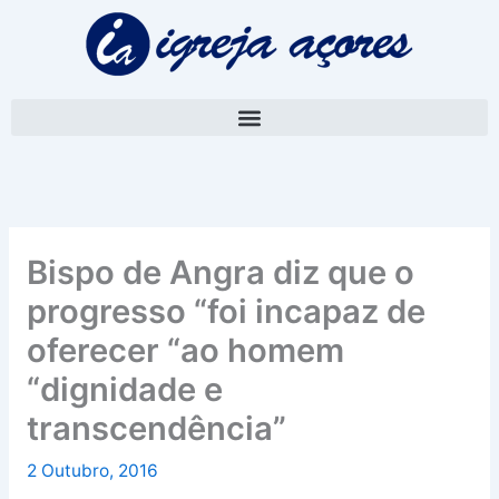
Skip
A
to
r
content
q
u
i
v
o
Bispo de Angra diz que o
progresso “foi incapaz de
oferecer “ao homem
“dignidade e
transcendência”
2 Outubro, 2016