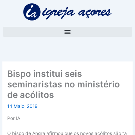
Skip
A
to
r
content
q
u
i
v
o
Bispo institui seis
seminaristas no ministério
de acólitos
14 Maio, 2019
Por IA
O bispo de Angra afirmou que os novos acólitos são “a