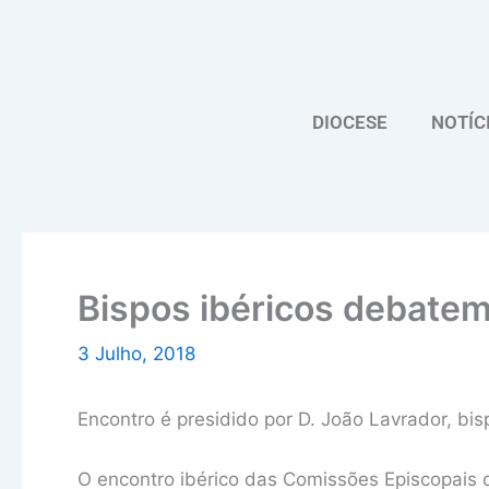
Skip
to
content
DIOCESE
NOTÍC
Bispos ibéricos debate
3 Julho, 2018
Encontro é presidido por D. João Lavrador, bi
O encontro ibérico das Comissões Episcopais