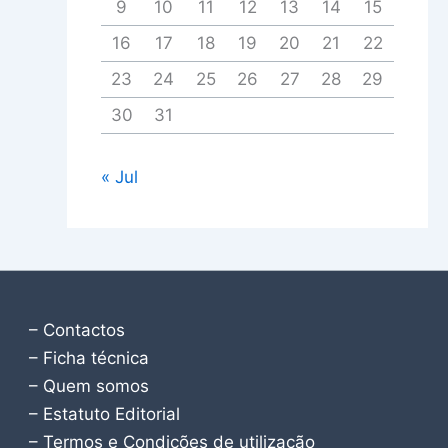
9
10
11
12
13
14
15
16
17
18
19
20
21
22
23
24
25
26
27
28
29
30
31
« Jul
– Contactos
– Ficha técnica
– Quem somos
– Estatuto Editorial
– Termos e Condições de utilização