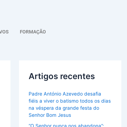
A
r
q
VOS
FORMAÇÃO
u
i
v
o
Artigos recentes
Padre António Azevedo desafia
fiéis a viver o batismo todos os dias
na véspera da grande festa do
Senhor Bom Jesus
“O Senhor nunca nos abandona”: