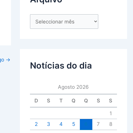
igo
→
Notícias do dia
Agosto 2026
D
S
T
Q
Q
S
S
1
2
3
4
5
6
7
8